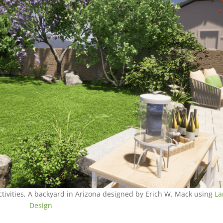
activities, A backyard in Arizona designed by Erich W. Mack using
La
Design