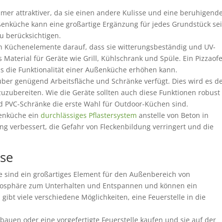
er attraktiver, da sie einen andere Kulisse und eine beruhigend
ßenküche kann eine großartige Ergänzung für jedes Grundstück sei
zu berücksichtigen.
n Küchenelemente darauf, dass sie witterungsbeständig und UV-
s Material für Geräte wie Grill, Kühlschrank und Spüle. Ein Pizzaof
das die Funktionalität einer Außenküche erhöhen kann.
ber genügend Arbeitsfläche und Schränke verfügt. Dies wird es d
zuzubereiten. Wie die Geräte sollten auch diese Funktionen robust
nd PVC-Schränke die erste Wahl für Outdoor-Küchen sind.
ßenküche ein
durchlässiges Pflastersystem
anstelle von Beton in
g verbessert, die Gefahr von Fleckenbildung verringert und die
sse
se sind ein großartiges Element für den Außenbereich von
mosphäre zum Unterhalten und Entspannen und können ein
s gibt viele verschiedene Möglichkeiten, eine Feuerstelle in die
nbauen oder eine vorgefertigte Feuerstelle kaufen und sie auf der