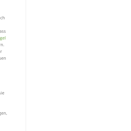
ich
ass
gel
rn.
er
ssen
sie
gen,