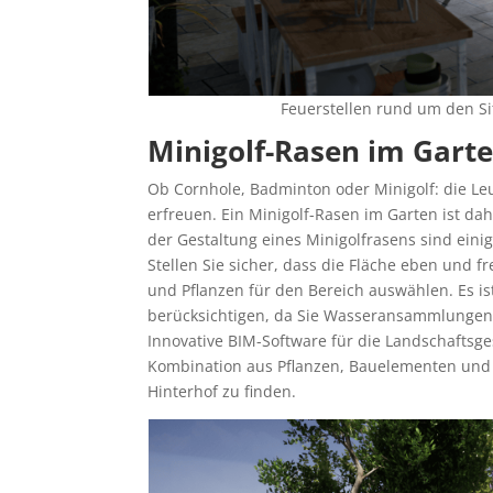
Feuerstellen rund um den Si
Minigolf-Rasen im Gart
Ob Cornhole, Badminton oder Minigolf: die Le
erfreuen. Ein Minigolf-Rasen im Garten ist dah
der Gestaltung eines Minigolfrasens sind eini
Stellen Sie sicher, dass die Fläche eben und f
und Pflanzen für den Bereich auswählen. Es i
berücksichtigen, da Sie Wasseransammlungen
Innovative BIM-Software für die Landschaftsges
Kombination aus Pflanzen, Bauelementen un
Hinterhof zu finden.