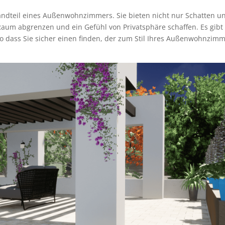
andteil eines Außenwohnzimmers. Sie bieten nicht nur Schatten u
aum abgrenzen und ein Gefühl von Privatsphäre schaffen. Es gibt
o dass Sie sicher einen finden, der zum Stil Ihres Außenwohnzim