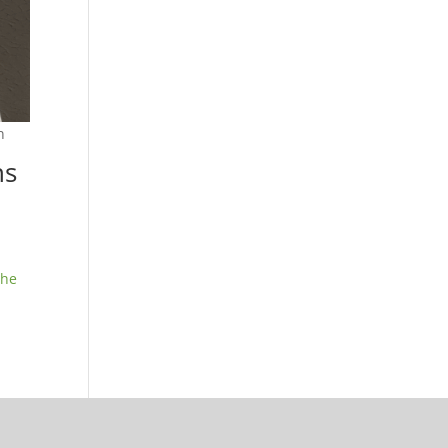
n
ns
the