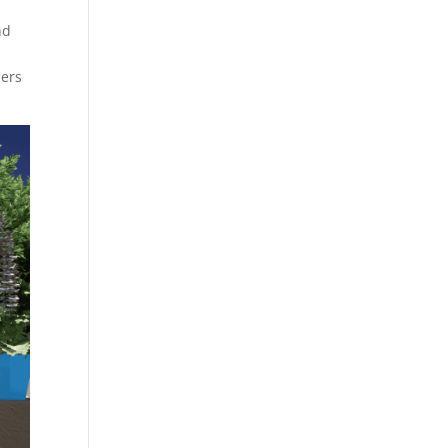
nd
mers