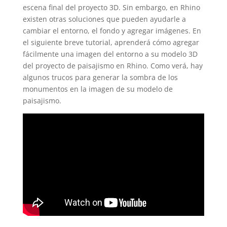
escena final del proyecto 3D. Sin embargo, en Rhino
existen otras soluciones que pueden ayudarle a
cambiar el entorno, el fondo y agregar imágenes. En
el siguiente breve tutorial, aprenderá cómo agregar
fácilmente una imagen del entorno a su modelo 3D
del proyecto de paisajismo en Rhino. Como verá, hay
algunos trucos para generar la sombra de los
monumentos en la imagen de su modelo de
paisajismo.