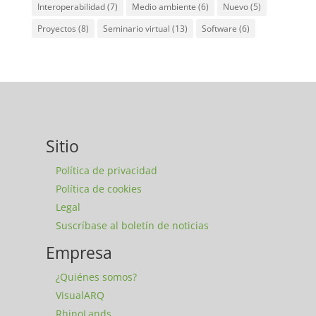
Interoperabilidad
(7)
Medio ambiente
(6)
Nuevo
(5)
Proyectos
(8)
Seminario virtual
(13)
Software
(6)
Sitio
Política de privacidad
Política de cookies
Legal
Suscríbase al boletín de noticias
Empresa
¿Quiénes somos?
VisualARQ
RhinoLands