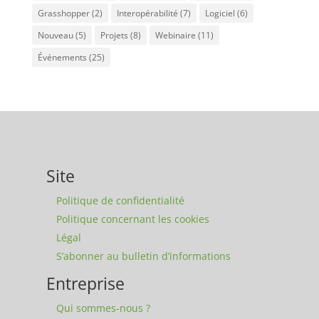
Grasshopper
(2)
Interopérabilité
(7)
Logiciel
(6)
Nouveau
(5)
Projets
(8)
Webinaire
(11)
Événements
(25)
Site
Politique de confidentialité
Politique concernant les cookies
Légal
S’abonner au bulletin d’informations
Entreprise
Qui sommes-nous ?