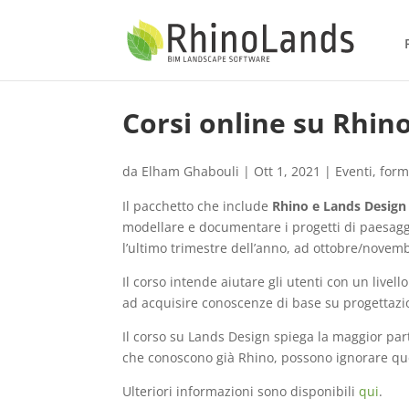
Corsi online su Rhin
da
Elham Ghabouli
|
Ott 1, 2021
|
Eventi
,
form
Il pacchetto che include
Rhino e Lands Design
modellare e documentare i progetti di paesag
l’ultimo trimestre dell’anno, ad ottobre/novem
Il corso intende aiutare gli utenti con un live
ad acquisire conoscenze di base su progettaz
Il corso su Lands Design spiega la maggior par
che conoscono già Rhino, possono ignorare que
Ulteriori informazioni sono disponibili
qui
.