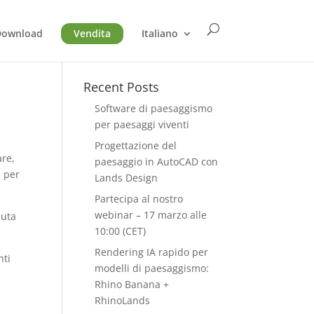
Download
Vendita
Italiano
Recent Posts
Software di paesaggismo
per paesaggi viventi
Progettazione del
are,
paesaggio in AutoCAD con
n per
Lands Design
Partecipa al nostro
webinar – 17 marzo alle
iuta
10:00 (CET)
Rendering IA rapido per
nti
modelli di paesaggismo:
Rhino Banana +
RhinoLands