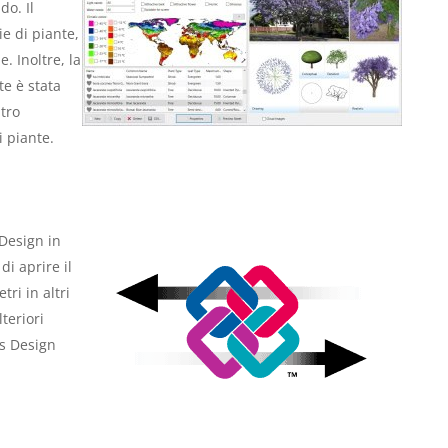
do. Il
e di piante,
. Inoltre, la
te è stata
ltro
i piante.
 Design in
i aprire il
ri in altri
teriori
ds Design