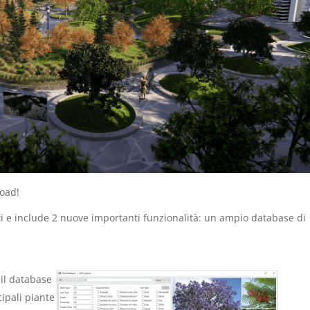
load!
ti e include 2 nuove importanti funzionalità: un ampio database di
il database
cipali piante