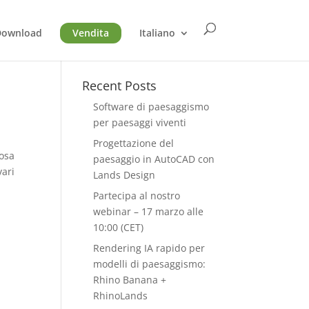
Download
Vendita
Italiano
Recent Posts
Software di paesaggismo
per paesaggi viventi
Progettazione del
iosa
paesaggio in AutoCAD con
vari
Lands Design
Partecipa al nostro
webinar – 17 marzo alle
10:00 (CET)
Rendering IA rapido per
modelli di paesaggismo:
Rhino Banana +
RhinoLands