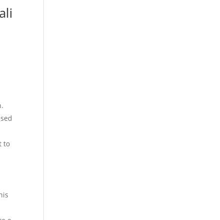
ali
n.
ased
t to
his