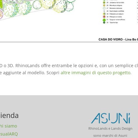
2D o 3D. RhinoLands offre entrambe le opzioni e, con un semplice cl
te aggiunte al modello. Scopri
altre immagini di questo progetto
.
ienda
hi siamo
RhinoLands e Lands Design
isualARQ
sono marchi di Asuni