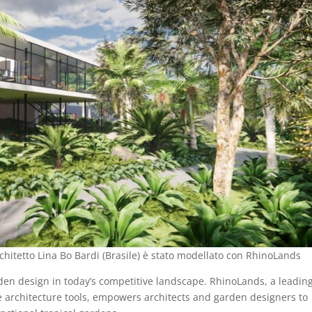
architetto Lina Bo Bardi (Brasile) è stato modellato con RhinoLands
den design in today’s competitive landscape. RhinoLands, a leadin
 architecture tools, empowers architects and garden designers to