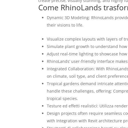
create precise, visually stunning, and highly f
Come RhinoLands trasforma
Dynamic 3D Modeling: RhinoLands provides
their visions to life.
Visualize complex layouts with layers of t
Simulate plant growth to understand how 
Adjust real-time lighting to showcase how
RhinoLands’ user-friendly interface make
Integrated Collaboration: With RhinoLands
on climate, soil type, and client preferenc
Tropical gardens demand intricate attention
handle these challenges, offering: Compre
tropical species.
Testure ed effetti realistici: Utilizza render
Design projects often require seamless co
with Integration with Revit architecture p