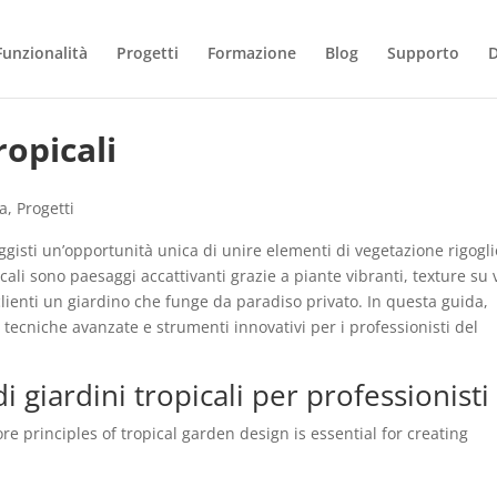
Funzionalità
Progetti
Formazione
Blog
Supporto
ropicali
a
,
Progetti
saggisti un’opportunità unica di unire elementi di vegetazione rigogl
icali sono paesaggi accattivanti grazie a piante vibranti, texture su 
 clienti un giardino che funge da paradiso privato. In questa guida,
tecniche avanzate e strumenti innovativi per i professionisti del
i giardini tropicali per professionisti
e principles of tropical garden design is essential for creating