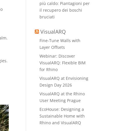
più caldo: Piantagioni per
no
il recupero dei boschi
bruciati
VisualARQ
alm.
Fine-Tune Walls with
Layer Offsets
Webinar: Discover
ies.
VisualARQ: Flexible BIM
for Rhino
VisualARQ at Envisioning
Design Day 2026
VisualARQ at the Rhino
User Meeting Prague
EcoHouse: Designing a
Sustainable Home with
Rhino and VisualARQ