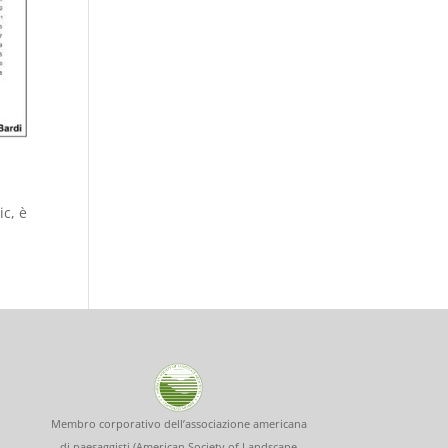
ic, è
Membro corporativo dell’associazione americana
di paesaggisti (American Society of Landscape