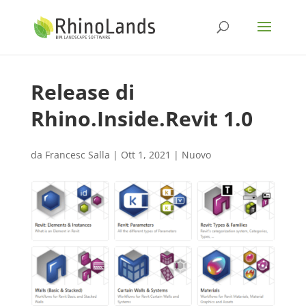
Release di
Rhino.Inside.Revit 1.0
da
Francesc Salla
|
Ott 1, 2021
|
Nuovo